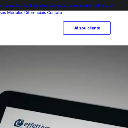
a consultores
Trabalhe conosco
Já sou cliente
Indica+
ses
Módulos
Diferenciais
Contato
Já sou cliente